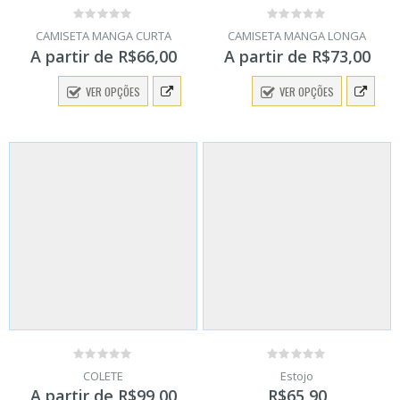
0
0
CAMISETA MANGA CURTA
CAMISETA MANGA LONGA
out
out
A partir de
R$
66,00
A partir de
R$
73,00
of
of
5
5
VER OPÇÕES
VER OPÇÕES
0
0
COLETE
Estojo
out
out
A partir de
R$
99,00
R$
65,90
of
of