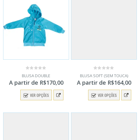
0
0
BLUSA DOUBLE
BLUSA SOFT (SEM TOUCA)
out
out
A partir de
R$
170,00
A partir de
R$
164,00
of
of
5
5
VER OPÇÕES
VER OPÇÕES