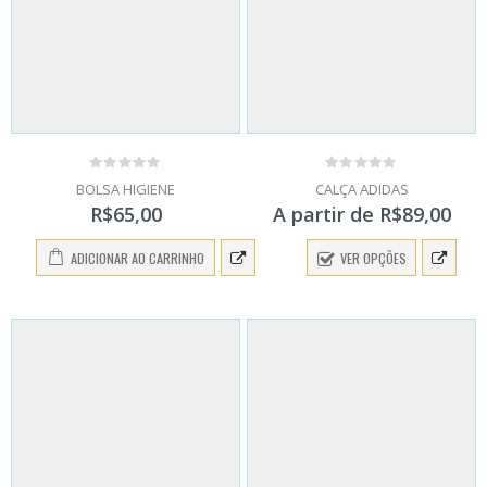
0
0
BOLSA HIGIENE
CALÇA ADIDAS
out
out
R$
65,00
A partir de
R$
89,00
of
of
5
5
ADICIONAR AO CARRINHO
VER OPÇÕES