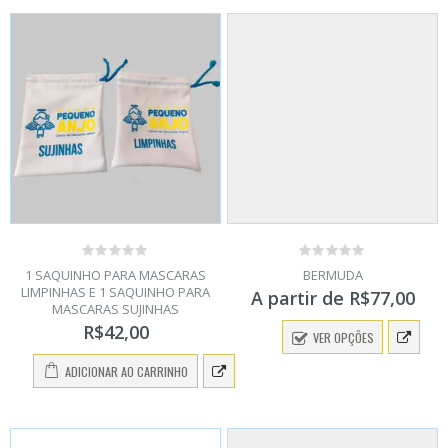
0
0
1 SAQUINHO PARA MASCARAS
BERMUDA
out
out
LIMPINHAS E 1 SAQUINHO PARA
A partir de
R$
77,00
of
of
MASCARAS SUJINHAS
5
5
R$
42,00
VER OPÇÕES
ADICIONAR AO CARRINHO