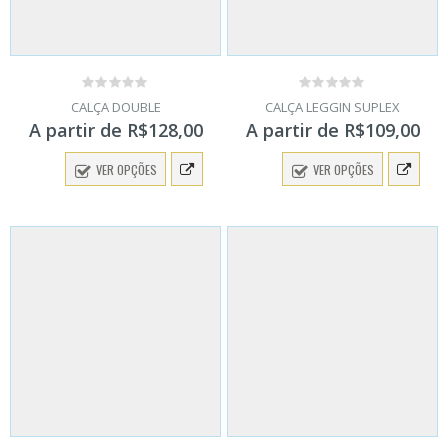
0
0
CALÇA DOUBLE
CALÇA LEGGIN SUPLEX
out
out
A partir de
R$
128,00
A partir de
R$
109,00
of
of
5
5
VER OPÇÕES
VER OPÇÕES