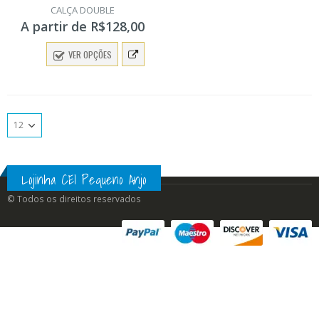
0
CALÇA DOUBLE
out
A partir de
R$
128,00
of
5
VER OPÇÕES
Lojinha CEI Pequeno Anjo
© Todos os direitos reservados