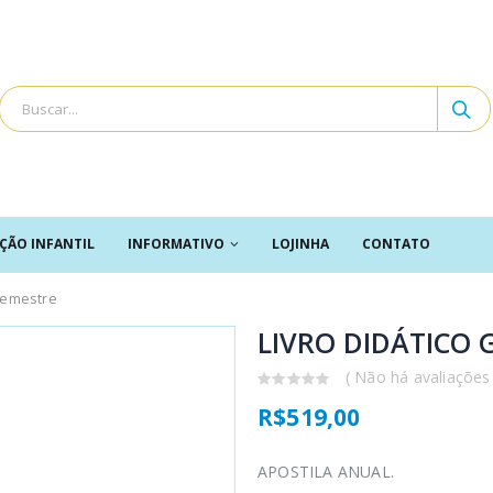
ÇÃO INFANTIL
INFORMATIVO
LOJINHA
CONTATO
semestre
LIVRO DIDÁTICO G
( Não há avaliações 
0
R$
519,00
out
of
5
APOSTILA ANUAL.